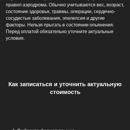
правил аэродрома. Обычно учитываются вес, возраст,
состояние здоровья, травмы, операции, сердечно-
сосудистые заболевания, эпилепсия и другие
факторы. Нельзя прыгать в состоянии опьянения.
ОСТАЛИСЬ ВОПРОСЫ?
Перед оплатой обязательно уточните актуальные
Напишите нам в удобный мессенджер
условия.
и мы с радостью ответим на все ваши вопросы.
Все прыжки и полеты осуществляем по
предварительному бронированию. Ваше время
ожидания может быть увеличено исключительно
за счет плохих погодных условий, либо в связи с
ограничением воздушного пространства, при
этом, мы сохраняем порядок очереди. Желаем
тебе крутого прыжка!
Как записаться и уточнить актуальную
стоимость
TELEGRAM
MAX