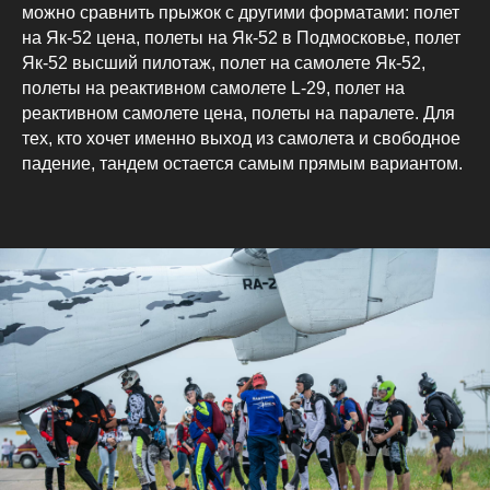
можно сравнить прыжок с другими форматами: полет
Подарочные сертификаты
на Як-52 цена, полеты на Як-52 в Подмосковье, полет
ИП Пархоменко А. В.
Як-52 высший пилотаж, полет на самолете Як-52,
ИНН: 780111704122
полеты на реактивном самолете L-29, полет на
Политика конфиденциальности
реактивном самолете цена, полеты на паралете. Для
Пользовательское соглашение
тех, кто хочет именно выход из самолета и свободное
© 2025 Skydive Moscow. Все права защищены.
падение, тандем остается самым прямым вариантом.
Предложение не является публичной офертой.