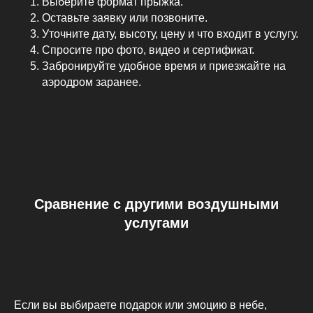
Выберите формат прыжка.
Оставьте заявку или позвоните.
Уточните дату, высоту, цену и что входит в услугу.
Спросите про фото, видео и сертификат.
SKYDIVE
Забронируйте удобное время и приезжайте на
MOSCOW
аэродром заранее.
142290, Россия Московская обл.,
Серпуховский р-он, дер. Большое Грызлово
ЯНДЕКС КАРТЫ
КОНСУЛЬТАЦИЯ
c 8:00 до 20:00
Услуги:
Сравнение с другими воздушными
Прыжок в тандеме
Telegram
услугами
Самостоятельный прыжок
Max
Курс обучения прыжкам
Wwannajump
Полет на самолете Як-52
*Meta Platforms Inc.,
Полет на самолете L-29
деятельность которой
запрещена в РФ
Полет на паралете
Если вы выбираете подарок или эмоцию в небе,
Полет на параплане