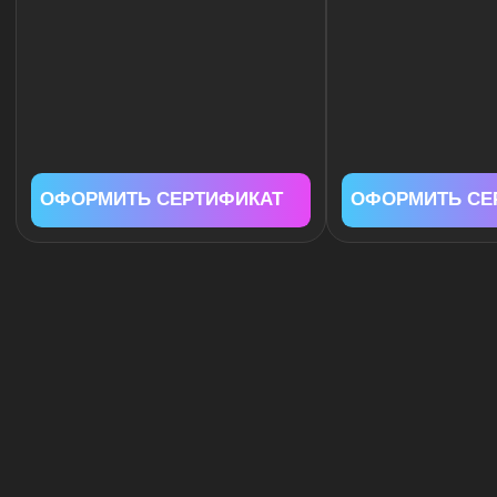
экспериментировать и вдохновлять других.
ГДЕ И КОГДА МЫ
ЛЕТАЕМ?
142290, Россия Московская обл.,
Серпуховский р-он, дер. Большое Грызлово
54°47'12"N 37°38'38"E
c 8:00 до 20:00
Telegram
Max
ПРОЕЗД НА АВТОМОБИЛЕ
ПРОЕЗД НА ТРАНСПОРТЕ