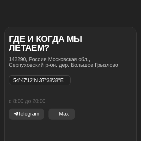
ОСТАЛИСЬ ВОПРОСЫ?
Напишите нам в удобный мессенджер
и мы с радостью ответим на все ваши вопросы.
Все прыжки и полеты осуществляем по
предварительному бронированию. Ваше время
ожидания может быть увеличено исключительно
за счет плохих погодных условий, либо в связи с
ограничением воздушного пространства, при
этом, мы сохраняем порядок очереди. Желаем
тебе крутого прыжка!
TELEGRAM
MAX