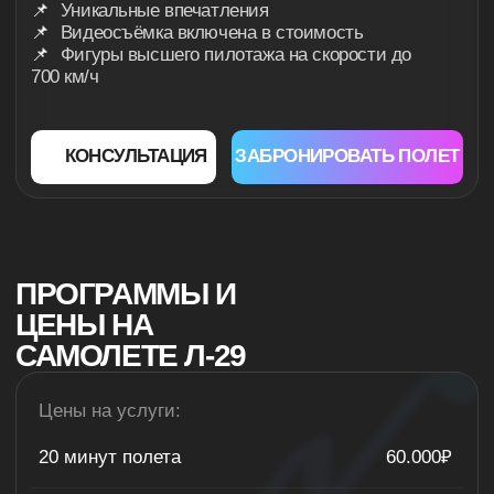
Цены на услуги:
20 минут полета
60.000₽
25 минут полета
70.000₽
30 минут полета
80.000₽
ВИДЕОСЪЕМКА И МОНТАЖ РОЛИКА ВКЛЮЧЕНА В СТОИМОСТЬ
КОНСУЛЬТАЦИЯ
КАК ПОЛЕТАТЬ НА Л-29?
ЭТО УНИКАЛЬНАЯ ВОЗМОЖНОСТЬ
Почувствовать себя вторым пилотом. Петли,
бочки, проходы над полосой и виражи - под
управлением опытного пилота-инструктора.
Программа адаптируется под вас - от
ознакомительного полёта до демонстрационного
шоу с имитацией воздушного боя на двух
самолетах.