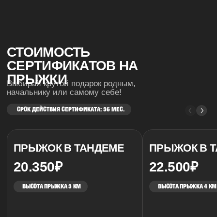
SKYDIVE
MOSCOW
ПРИСОЕДИНЯЙТЕСЬ.
НЕБО БЛИЖЕ, ЧЕМ КАЖЕТСЯ.
Skydive Moscow — это современный проект в
сфере парашютного спорта и экстремальных
впечатлений, действующий под крылом
некоммерческого партнёрства «ГлавПрыг». Мы
объединяем опыт, безопасность и страсть к
свободному падению, создавая уникальное
пространство для всех, кто хочет испытать
уникальные впечатления.
Skydive Moscow
— это результат развития и
переосмысления традиций. Мы работаем с
прямой поддержкой «ГлавПрыга» и впитываем
его опыт, сохраняя при этом собственный стиль,
подход и уровень сервиса. Это место, где
новичок получает свой первый прыжок под
контролем опытных инструкторов, а спортсмен
— возможность совершенствоваться,