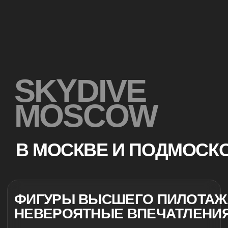
MOSCOW
В МОСКВЕ И ПОДМОСКОВЬЕ
ФИГУРЫ ВЫСШЕГО ПИЛОТАЖА -
НЕВЕРОЯТНЫЕ ВПЕЧАТЛЕНИЯ
📌
◦
Уникальные впечатления
📌
◦
Видеосъёмка включена в стоимость
📌
◦
Фигуры высшего пилотажа на скорости до
700 км/ч
КОНСУЛЬТАЦИЯ
ЗАБРОНИРОВАТЬ ПОЛЕТ
ПРОГРАММЫ И
ЦЕНЫ НА
САМОЛЕТЕ Л-29