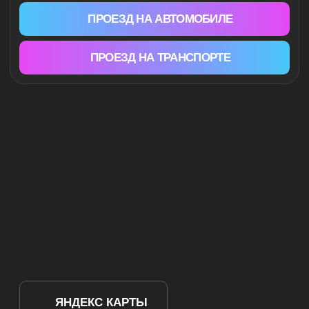
SKYDIVE
MOSCOW
142290, Россия Московская обл.,
Серпуховский р-он, дер. Большое Грызлово
ЯНДЕКС КАРТЫ
КОНСУЛЬТАЦИЯ
c 8:00 до 20:00
Услуги:
Прыжок в тандеме
Telegram
Самостоятельный прыжок
Max
Курс обучения прыжкам
Wwannajump
Полет на самолете Як-52
*Meta Platforms Inc.,
Полет на самолете L-29
деятельность которой
запрещена в РФ
Полет на паралете
Полет на параплане
Подарочные сертификаты
ИП Пархоменко А. В.