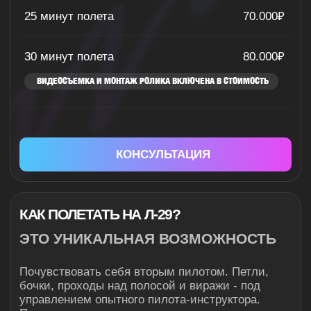
Исключительно по предварительной
записи.
Без овербукинга и очередей. Мы
реально ценим ваше время.
Все полеты осуществляем по предварительному
бронированию. Ваше время ожидания может
быть увеличено исключительно за счет плохих
погодных условий, либо в связи с ограничением
воздушного пространства, при этом, мы
сохраняем порядок очереди. Желаем тебе
крутого полета!
АКТУАЛЬНЫЕ ВОПРОСЫ ПРО
ПОЛЕТЫ
Сколько времени это займет?