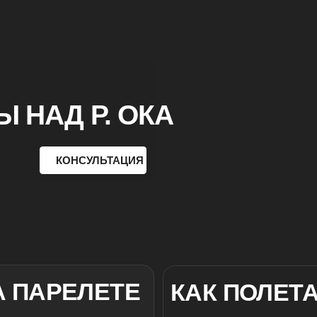
АД Р. ОКА
КОНСУЛЬТАЦИЯ
В М
АРЕЛЕТЕ
КАК ПОЛЕТАТЬ НА
Мягкое и безопасное путешествие под куполом па
открываются незабываемые виды на окрестности а
насладиться атмосферой свободы.
12.000₽