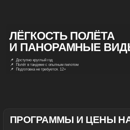
ЛЁГКОСТЬ ПОЛЁТА
И ПАНОРАМНЫЕ ВИДЫ Н
📌
◦
Доступно круглый год
📌
◦
Полёт в тандеме с опытным пилотом
📌
◦
Подготовка не требуется. 12+
ПРОГРАММЫ И ЦЕНЫ НА П
Цены на услуги:
20 минут полета
Программа