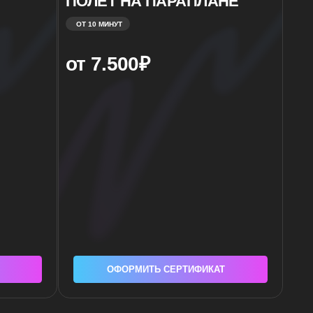
ОФОРМИТЬ СЕРТИФИКАТ
Я.
ере парашютного спорта и экстремальных
ческого партнёрства «ГлавПрыг». Мы объединяем
нию, создавая уникальное пространство для всех,
реосмысления традиций. Мы работаем с прямой
сохраняя при этом собственный стиль, подход и
ает свой первый прыжок под контролем опытных
шенствоваться, экспериментировать и